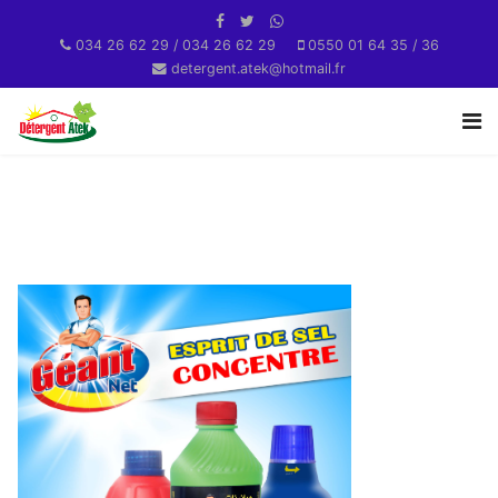
034 26 62 29 / 034 26 62 29
0550 01 64 35 / 36
detergent.atek@hotmail.fr